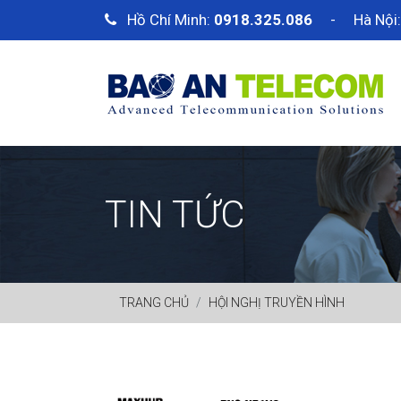
Hồ Chí Minh:
0918.325.086
- Hà Nội
TIN TỨC
TRANG CHỦ
HỘI NGHỊ TRUYỀN HÌNH