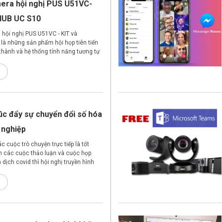
era hội nghị PUS U51VC-
HUB UC S10
hội nghị PUS U51VC - KIT và
à những sản phẩm hội họp tiên tiến
 thành và hệ thống tính năng tương tự
a chọn loại nào phù hợp với nhu cầu
p?
úc đẩy sự chuyển đổi số hóa
 nghiệp
 cuộc trò chuyện trực tiếp là tốt
nh các cuộc thảo luận và cuộc họp.
dịch covid thì hội nghị truyền hình
p thay thế tốt nhất