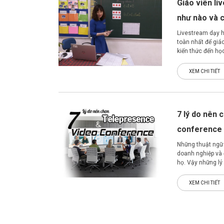
Giáo viên li
như nào và c
Livestream dạy họ
toàn nhất để giáo
kiến thức đến học
dịch Covid19.
XEM CHI TIẾT
7 lý do nên
conference
Những thuật ngữ 
doanh nghiệp và 
họ. Vậy những lý 
triển mạnh mẽ n
khám phá 07 ngu
XEM CHI TIẾT
luôn chọn đến d