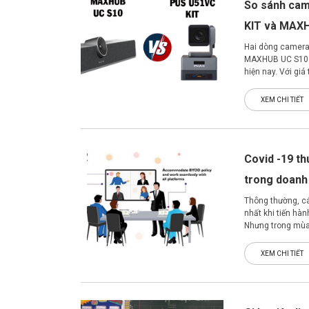
So sánh cam
KIT và MAX
Hai dòng camera 
MAXHUB UC S10 l
hiện nay. Với giá
nhau, vậy nên lự
của doanh nghiệ
XEM CHI TIẾT
Covid -19 th
trong doanh
Thông thường, các
nhất khi tiến hà
Nhưng trong mùa 
cung cấp giải phá
XEM CHI TIẾT