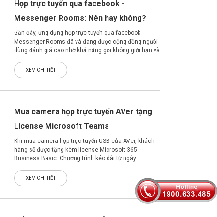
Họp trực tuyến qua facebook -
Messenger Rooms: Nên hay không?
Gần đây, ứng dụng họp trực tuyến qua facebook -
Messenger Rooms đã và đang được cộng đồng người
dùng đánh giá cao nhờ khả năng gọi không giới hạn và
số lượng người tham gia lớn kèm nhiều tính năng vượt
trội.
XEM CHI TIẾT
Mua camera họp trực tuyến AVer tặng
License Microsoft Teams
Khi mua camera họp trực tuyến USB của AVer, khách
hàng sẽ được tặng kèm license Microsoft 365
Business Basic. Chương trình kéo dài từ ngày
01/07/2020 đến hết 30/09/2020
XEM CHI TIẾT