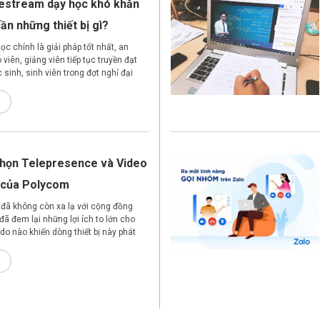
vestream dạy học khó khăn
ần những thiết bị gì?
c chính là giải pháp tốt nhất, an
 viên, giảng viên tiếp tục truyền đạt
 sinh, sinh viên trong đợt nghỉ đại
 chọn Telepresence và Video
 của Polycom
đã không còn xa lạ với cộng đồng
đã đem lại những lợi ích to lớn cho
do nào khiến dòng thiết bị này phát
hư vậy? Hãy cùng Bao An Telecom
yên nhân tiêu biểu khiến khách hàng
òng sản phẩm này.