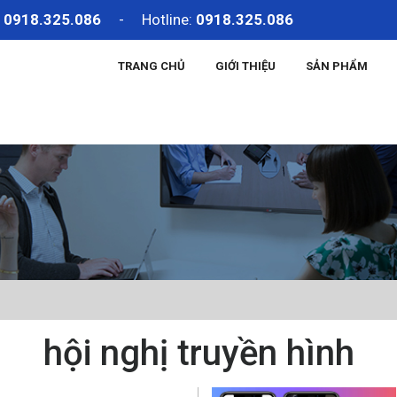
:
0918.325.086
- Hotline:
0918.325.086
TRANG CHỦ
GIỚI THIỆU
SẢN PHẨM
hội nghị truyền hình