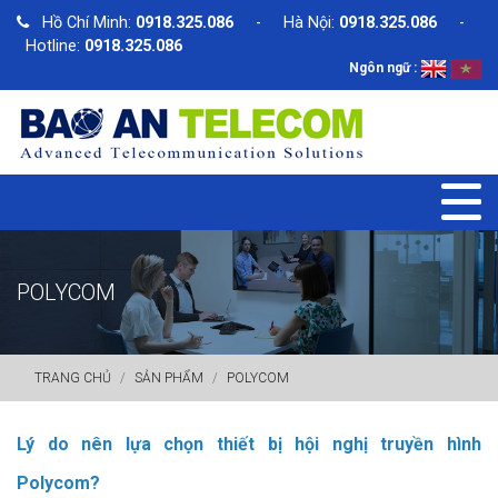
Hồ Chí Minh:
0918.325.086
- Hà Nội:
0918.325.086
-
Hotline:
0918.325.086
Ngôn ngữ :
POLYCOM
TRANG CHỦ
SẢN PHẨM
POLYCOM
Lý do nên lựa chọn thiết bị hội nghị truyền hình
Polycom?