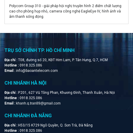
Polycom Group 310 - giải pháp hội nghị truyền hình 2 điểm chất lượng
cao cho phòng họp nhỏ, camera công nghệ EagleEye IV, hình ảnh và
âm thanh sống động.
TRỤ SỞ CHÍNH TP. HỒ CHÍ MINH
Địa chỉ :
T08, đường số 20, KĐT Him Lam, P. Tân Hưng, Q.7, HCM
Hotline :
0918.325.086
Email :
info@baoantelecom.com
CHI NHÁNH HÀ NỘI
Địa chỉ :
P.201, 627 Vũ Tông Phan, Khương Đình, Thanh Xuân, Hà Nội
Hotline :
0918.325.086
Email :
khanh.q.tran89@gmail.com
CHI NHÁNH ĐÀ NẴNG
Địa chỉ :
H53/15 K729 Ngô Quyền, Q. Sơn Trà, Đà Nẵng
Hotline :
0918.325.086