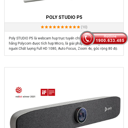
POLY STUDIO P5
(10)
Poly STUDIO P5 là webcam họp trực tuyến chuyên nghiệp mới của
hãng Polycom được tích hợp Micro, là giải pháp họp hội nghị 5 đến 6
người.Chất lượng Full HD 1080, Auto Focus, Zoom 4x, góc rộng 80 độ.