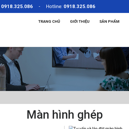
:
0918.325.086
- Hotline:
0918.325.086
TRANG CHỦ
GIỚI THIỆU
SẢN PHẨM
Màn hình ghép