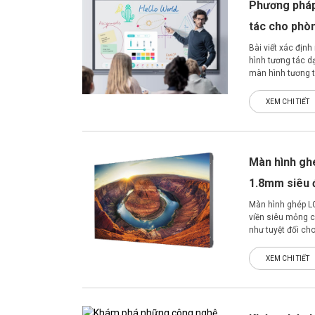
Phương pháp
tác cho phò
Bài viết xác địn
hình tương tác dạ
màn hình tương t
XEM CHI TIẾT
Màn hình gh
1.8mm siêu 
Màn hình ghép LG
viền siêu mỏng 
như tuyệt đối cho
XEM CHI TIẾT