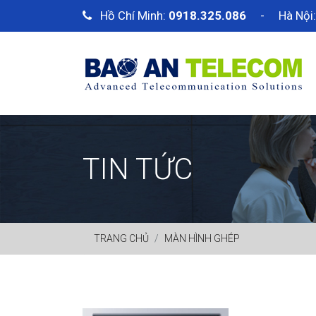
Hồ Chí Minh:
0918.325.086
- Hà Nội
TIN TỨC
TRANG CHỦ
MÀN HÌNH GHÉP