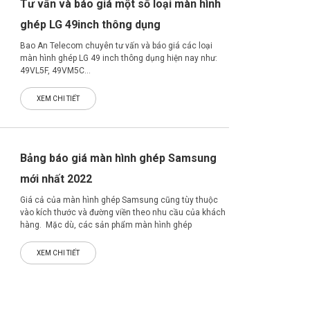
Tư vấn và báo giá một số loại màn hình
ghép LG 49inch thông dụng
Bao An Telecom chuyên tư vấn và báo giá các loại
màn hình ghép LG 49 inch thông dụng hiện nay như:
49VL5F, 49VM5C…
XEM CHI TIẾT
Bảng báo giá màn hình ghép Samsung
mới nhất 2022
Giá cả của màn hình ghép Samsung cũng tùy thuộc
vào kích thước và đường viền theo nhu cầu của khách
hàng. Mặc dù, các sản phẩm màn hình ghép
Samsung đều có giá cao hơn so với các sản phẩm
cùng loại, nhưng tấm nền màn hình LCD Samsung
XEM CHI TIẾT
được công nhận trên toàn cầu về chất lượng hình ảnh
chuyên nghiệp, độ bền cao và thiết kế sáng tạo mang
đến trải nghiệm sống động hơn.