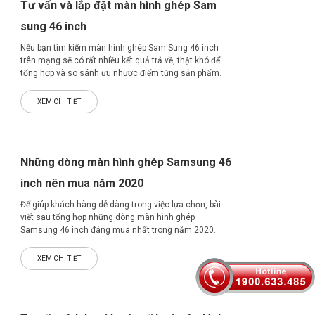
Tư vấn và lắp đặt màn hình ghép Sam
sung 46 inch
Nếu bạn tìm kiếm màn hình ghép Sam Sung 46 inch
trên mạng sẽ có rất nhiều kết quả trả về, thật khó để
tổng hợp và so sánh ưu nhược điểm từng sản phẩm.
Vậy bài viêt này Bảo An Telecom sẽ giúp bạn tổng kết
đưa ra các tư vấn và lắp đặt màn hình ghép Sam Sung
XEM CHI TIẾT
46 inch đầy đủ, chi tiết nhất.
Những dòng màn hình ghép Samsung 46
inch nên mua năm 2020
Để giúp khách hàng dễ dàng trong việc lựa chọn, bài
viết sau tổng hợp những dòng màn hình ghép
Samsung 46 inch đáng mua nhất trong năm 2020.
Cùng tham khảo nhé!
XEM CHI TIẾT