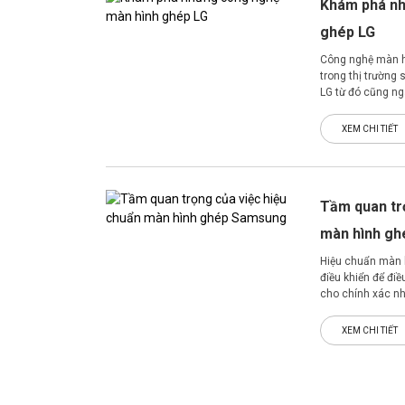
Khám phá nh
ghép LG
Công nghệ màn hì
trong thị trườn
LG từ đó cũng ng
tính năng đồng th
phí nhất.
XEM CHI TIẾT
Tầm quan tr
màn hình g
Hiệu chuẩn màn h
điều khiển để đi
cho chính xác nhấ
XEM CHI TIẾT