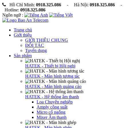
Hồ Chí Minh:
0918.325.086
- Hà Nội:
0918.325.086
-
Hotline:
0918.325.086
Ngôn ngữ :
Trang chủ
Giới thiệu
GIỚI THIỆU CHUNG
ĐỐI TÁC
Tuyển dụng
Sản phẩm
HATEK - Thiết bị Hội nghị
HATEK - Màn hình tương tác
HATEK - Màn hình quảng cáo
HATEK - Hệ thống âm thanh
Loa Chuyên nghiệp
Amply công suất
Micro cổ ngỗng
Mixer Âm thanh
HATEK - Màn hình ghép