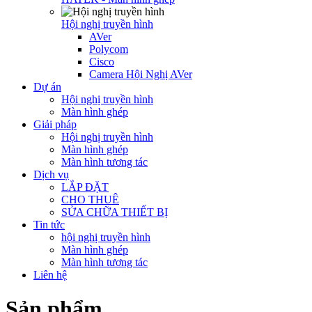
Hội nghị truyền hình
AVer
Polycom
Cisco
Camera Hội Nghị AVer
Dự án
Hội nghị truyền hình
Màn hình ghép
Giải pháp
Hội nghị truyền hình
Màn hình ghép
Màn hình tương tác
Dịch vụ
LẮP ĐẶT
CHO THUÊ
SỬA CHỮA THIẾT BỊ
Tin tức
hội nghị truyền hình
Màn hình ghép
Màn hình tương tác
Liên hệ
Sản phẩm