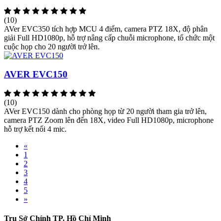
(10)
AVer EVC350 tích hợp MCU 4 điểm, camera PTZ 18X, độ phân
giải Full HD1080p, hỗ trợ nâng cấp chuỗi microphone, tổ chức một
cuộc họp cho 20 người trở lên.
AVER EVC150
(10)
AVer EVC150 dành cho phòng họp từ 20 người tham gia trở lên,
camera PTZ Zoom lên đến 18X, video Full HD1080p, microphone
hỗ trợ kết nối 4 mic.
Previous
«
1
2
3
4
5
Next
»
Trụ Sở Chính TP. Hồ Chí Minh