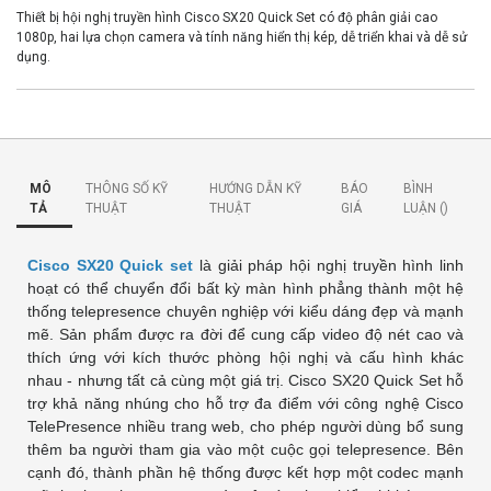
Thiết bị hội nghị truyền hình Cisco SX20 Quick Set có độ phân giải cao
1080p, hai lựa chọn camera và tính năng hiển thị kép, dễ triển khai và dễ sử
dụng.
MÔ
THÔNG SỐ KỸ
HƯỚNG DẪN KỸ
BÁO
BÌNH
TẢ
THUẬT
THUẬT
GIÁ
LUẬN (
)
Cisco SX20 Quick set
là giải pháp hội nghị truyền hình linh
hoạt có thể chuyển đổi bất kỳ màn hình phẳng thành một hệ
thống telepresence chuyên nghiệp với kiểu dáng đẹp và mạnh
mẽ. Sản phẩm được ra đời để cung cấp video độ nét cao và
thích ứng với kích thước phòng hội nghị và cấu hình khác
nhau - nhưng tất cả cùng một giá trị. Cisco SX20 Quick Set hỗ
trợ khả năng nhúng cho hỗ trợ đa điểm với công nghệ Cisco
TelePresence nhiều trang web, cho phép người dùng bổ sung
thêm ba người tham gia vào một cuộc gọi telepresence. Bên
cạnh đó, thành phần hệ thống được kết hợp một codec mạnh