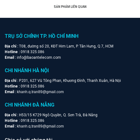
SẢN PHẨM LIÊN QUAN
TRỤ SỞ CHÍNH TP. HỒ CHÍ MINH
Địa chỉ :
T08, đường số 20, KĐT Him Lam, P. Tân Hưng, Q.7, HCM
Hotline :
0918.325.086
Email :
info@baoantelecom.com
CHI NHÁNH HÀ NỘI
Địa chỉ :
P.201, 627 Vũ Tông Phan, Khương Đình, Thanh Xuân, Hà Nội
Hotline :
0918.325.086
Email :
khanh.q.tran89@gmail.com
CHI NHÁNH ĐÀ NẴNG
Địa chỉ :
H53/15 K729 Ngô Quyền, Q. Sơn Trà, Đà Nẵng
Hotline :
0918.325.086
Email :
khanh.q.tran89@gmail.com