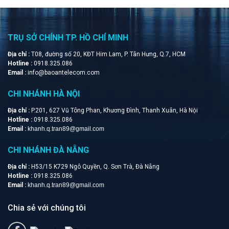
TRỤ SỞ CHÍNH TP. HỒ CHÍ MINH
Địa chỉ :
T08, đường số 20, KĐT Him Lam, P. Tân Hưng, Q.7, HCM
Hotline :
0918.325.086
Email :
info@baoantelecom.com
CHI NHÁNH HÀ NỘI
Địa chỉ :
P.201, 627 Vũ Tông Phan, Khương Đình, Thanh Xuân, Hà Nội
Hotline :
0918.325.086
Email :
khanh.q.tran89@gmail.com
CHI NHÁNH ĐÀ NẴNG
Địa chỉ :
H53/15 K729 Ngô Quyền, Q. Sơn Trà, Đà Nẵng
Hotline :
0918.325.086
Email :
khanh.q.tran89@gmail.com
Chia sẻ với chúng tôi