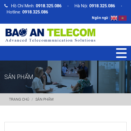
Hồ Chí Minh:
0918.325.086
- Hà Nội:
0918.325.086
-
Hotline:
0918.325.086
Ngôn ngữ :
SẢN PHẨM
TRANG CHỦ
SẢN PHẨM