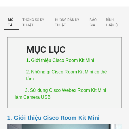
MÔ
THÔNG SỐ KỸ
HƯỚNG DẪN KỸ
BÁO
BÌNH
TẢ
THUẬT
THUẬT
GIÁ
LUẬN (
)
MỤC LỤC
1. Giới thiệu Cisco Room Kit Mini
2. Những gì Cisco Room Kit Mini có thể
làm
3. Sử dụng Cisco Webex Room Kit Mini
làm Camera USB
1. Giới thiệu Cisco Room Kit Mini