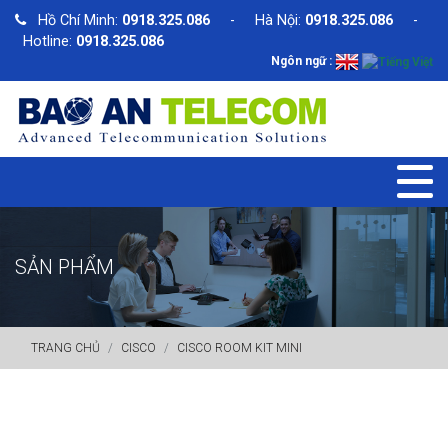
Hồ Chí Minh:
0918.325.086
- Hà Nội:
0918.325.086
-
Hotline:
0918.325.086
Ngôn ngữ :
SẢN PHẨM
TRANG CHỦ
CISCO
CISCO ROOM KIT MINI