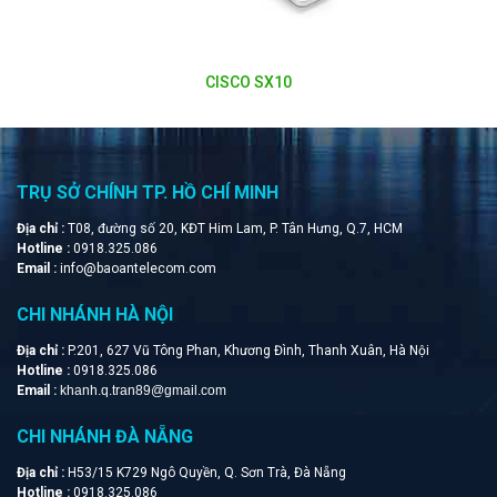
CISCO SX20
TRỤ SỞ CHÍNH TP. HỒ CHÍ MINH
Địa chỉ :
T08, đường số 20, KĐT Him Lam, P. Tân Hưng, Q.7, HCM
Hotline :
0918.325.086
Email :
info@baoantelecom.com
CHI NHÁNH HÀ NỘI
Địa chỉ :
P.201, 627 Vũ Tông Phan, Khương Đình, Thanh Xuân, Hà Nội
Hotline :
0918.325.086
Email :
khanh.q.tran89@gmail.com
CHI NHÁNH ĐÀ NẴNG
Địa chỉ :
H53/15 K729 Ngô Quyền, Q. Sơn Trà, Đà Nẵng
Hotline :
0918.325.086