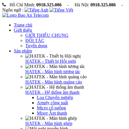
Hồ Chí Minh:
0918.325.086
- Hà Nội:
0918.325.086
- Ho
Ngôn ngữ :
Trang chủ
Giới thiệu
GIỚI THIỆU CHUNG
ĐỐI TÁC
Tuyển dụng
Sản phẩm
HATEK - Thiết bị Hội nghị
HATEK - Màn hình tương tác
HATEK - Màn hình quảng cáo
HATEK - Hệ thống âm thanh
Loa Chuyên nghiệp
Amply công suất
Micro cổ ngỗng
Mixer Âm thanh
HATEK - Màn hình ghép