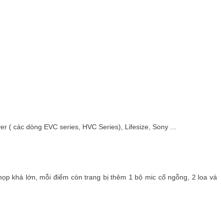
r ( các dòng EVC series, HVC Series), Lifesize, Sony ...
p khá lớn, mỗi điểm còn trang bị thêm 1 bộ mic cổ ngỗng, 2 loa và