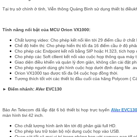
Tại trụ sở chính ở tỉnh, Viễn thông Quảng Bình sử dụng thiết bị điều
Tính năng nổi bật của MCU Orion VX1000:
Chất lượng video: Cho phép kết nối lên tới 29 điểm cầu ở chất
Chế độ hiển thị: Cho phép hiển thị tối đa 16 điểm cầu ở độ ph
Cho phép các Endpoint kết nối bằng SIP hoặc H.323, tích hợp c
Cho phép các Soft cllient kết nối vào cuộc họp thông qua máy tí
Giao diện điều khiển và quản lý đơn giản, không cần cài đặt 
Cho phép người dùng ghi hình cuộc họp dưới định dạng file .av
Orion VX1000 tạo được tối đa 04 cuộc họp đồng thời.
Tương thích tốt với các thiết bị đầu cuối của hãng Polycom ( C
►
Điểm nhánh: AVer EVC130
Bảo An Telecom đã lắp đặt 6 bộ thiết bị họp trực tuyến
AVer EVC13
màn hình tivi 42 inch.
Cho chất lượng hình ảnh lên tới độ phân giải full HD.
Cho phép lưu trữ toàn bộ nội dung cuộc họp vào USB.
Quan sát tất cả mọi vị trí trong phòng họp với camera pan till c