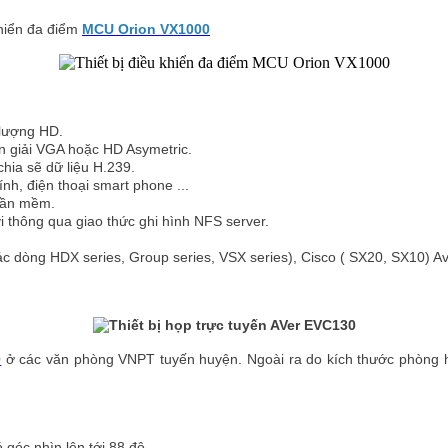
khiển đa điểm
MCU Orion VX1000
 lượng HD.
ân giải VGA hoặc HD Asymetric.
hia sẽ dữ liệu H.239.
nh, điện thoại smart phone ...
phần mềm.
i thông qua giao thức ghi hình NFS server.
ác dòng HDX series, Group series, VSX series), Cisco ( SX20, SX10) Ave
0
ở các văn phòng VNPT tuyến huyện. Ngoài ra do kích thước phòng họ
ó góc nhìn lên tới 88 độ.