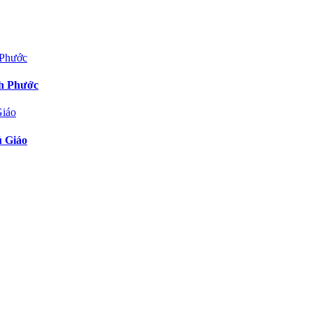
nh Phước
ú Giáo