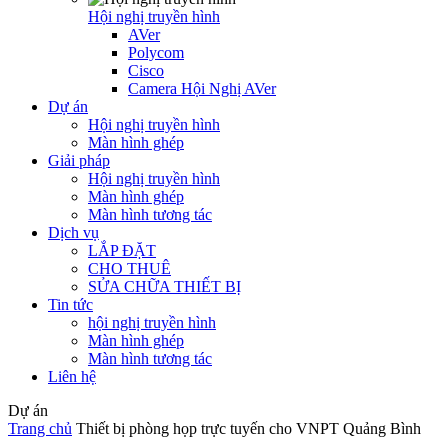
Hội nghị truyền hình
AVer
Polycom
Cisco
Camera Hội Nghị AVer
Dự án
Hội nghị truyền hình
Màn hình ghép
Giải pháp
Hội nghị truyền hình
Màn hình ghép
Màn hình tương tác
Dịch vụ
LẮP ĐẶT
CHO THUÊ
SỬA CHỮA THIẾT BỊ
Tin tức
hội nghị truyền hình
Màn hình ghép
Màn hình tương tác
Liên hệ
Dự án
Trang chủ
Thiết bị phòng họp trực tuyến cho VNPT Quảng Bình