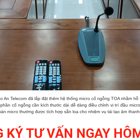
 An Telecom đã lắp đặt thêm hệ thống micro cổ ngỗng TOA nhằm hỗ trợ
phần cổ ngỗng cần kích thước dài dễ dàng điều chỉnh vị trí đầu micro 
 bàn micro thường được tích hợp sẵn loa cho nhiệm vụ tái tạo âm thanh
 KÝ TƯ VẤN NGAY HÔ