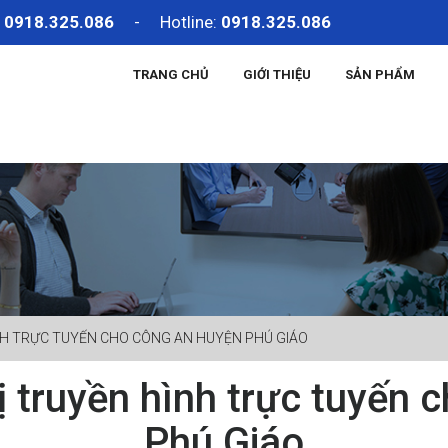
:
0918.325.086
- Hotline:
0918.325.086
TRANG CHỦ
GIỚI THIỆU
SẢN PHẨM
NH TRỰC TUYẾN CHO CÔNG AN HUYỆN PHÚ GIÁO
ị truyền hình trực tuyến 
Phú Giáo