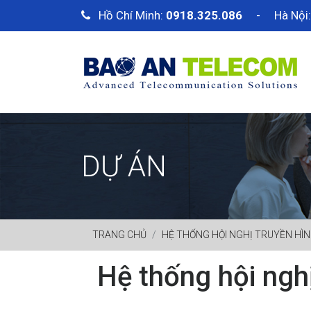
Hồ Chí Minh:
0918.325.086
- Hà Nội
DỰ ÁN
TRANG CHỦ
HỆ THỐNG HỘI NGHỊ TRUYỀN HÌ
Hệ thống hội ngh