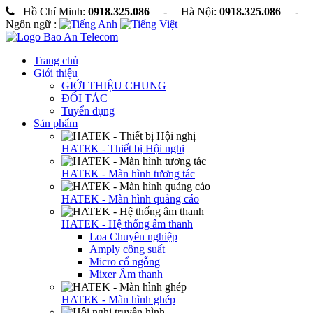
Hồ Chí Minh:
0918.325.086
- Hà Nội:
0918.325.086
- Ho
Ngôn ngữ :
Trang chủ
Giới thiệu
GIỚI THIỆU CHUNG
ĐỐI TÁC
Tuyển dụng
Sản phẩm
HATEK - Thiết bị Hội nghị
HATEK - Màn hình tương tác
HATEK - Màn hình quảng cáo
HATEK - Hệ thống âm thanh
Loa Chuyên nghiệp
Amply công suất
Micro cổ ngỗng
Mixer Âm thanh
HATEK - Màn hình ghép