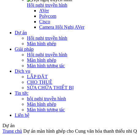
Hội nghị truyền hình
AVer
Polycom
Cisco
Camera Hội Nghị AVer
Dự án
Hội nghị truyền hình
Màn hình ghép
Giải pháp
Hội nghị truyền hình
Màn hình ghép
Màn hình tương tác
Dịch vụ
LẮP ĐẶT
CHO THUÊ
SỬA CHỮA THIẾT BỊ
Tin tức
hội nghị truyền hình
Màn hình ghép
Màn hình tương tác
Liên hệ
Dự án
Trang chủ
Dự án màn hình ghép cho Cung văn hóa thanh thiếu nhi 