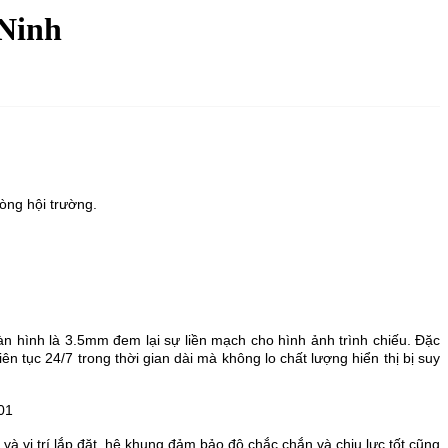
 Ninh
òng hội trường.
 hình là 3.5mm đem lại sự liền mạch cho hình ảnh trình chiếu. Đặc
n tục 24/7 trong thời gian dài mà không lo chất lượng hiển thị bị suy
 vị trí lắp đặt, hệ khung đảm bảo độ chắc chắn và chịu lực tốt cũng