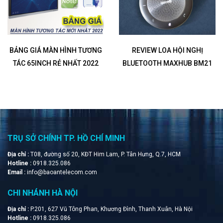
BẢNG GIÁ MÀN HÌNH TƯƠNG
REVIEW LOA HỘI NGHỊ
TÁC 65INCH RẺ NHẤT 2022
BLUETOOTH MAXHUB BM21
TRỤ SỞ CHÍNH TP. HỒ CHÍ MINH
Địa chỉ :
T08, đường số 20, KĐT Him Lam, P. Tân Hưng, Q.7, HCM
Hotline :
0918.325.086
Email :
info@baoantelecom.com
CHI NHÁNH HÀ NỘI
Địa chỉ :
P.201, 627 Vũ Tông Phan, Khương Đình, Thanh Xuân, Hà Nội
Hotline :
0918.325.086