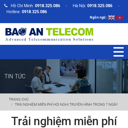
Hồ Chí Minh:
0918.325.086
- Hà Nội:
0918.325.086
-
Hotline:
0918.325.086
Ngôn ngữ :
TIN TỨC
TRANG CHỦ
TRẢI NGHIỆM MIỄN PHÍ HỘI NGHỊ TRUYỀN HÌNH TRONG 7 NGÀY
Trải nghiệm miễn phí