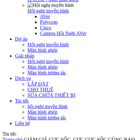
Hội nghị truyền hình
AVer
Polycom
Cisco
Camera Hội Nghị AVer
Dự án
Hội nghị truyền hình
Màn hình ghép
Giải pháp
Hội nghị truyền hình
Màn hình ghép
Màn hình tương tác
Dịch vụ
LẮP ĐẶT
CHO THUÊ
SỬA CHỮA THIẾT BỊ
Tin tức
hội nghị truyền hình
Màn hình ghép
Màn hình tương tác
Liên hệ
Tin tức
Trang chủ
GIẢM GIÁ CỰC SỐC, CỰC CỰC SỐC CÙNG BAO