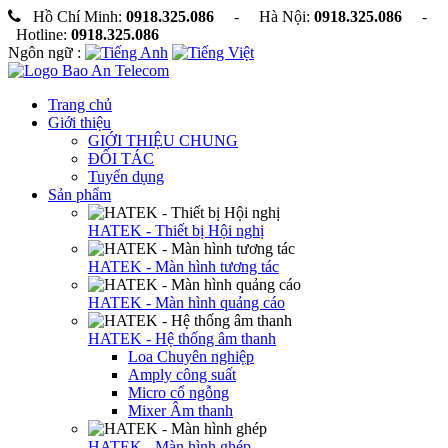
Hồ Chí Minh:
0918.325.086
- Hà Nội:
0918.325.086
-
Hotline:
0918.325.086
Ngôn ngữ :
Trang chủ
Giới thiệu
GIỚI THIỆU CHUNG
ĐỐI TÁC
Tuyển dụng
Sản phẩm
HATEK - Thiết bị Hội nghị
HATEK - Màn hình tương tác
HATEK - Màn hình quảng cáo
HATEK - Hệ thống âm thanh
Loa Chuyên nghiệp
Amply công suất
Micro cổ ngỗng
Mixer Âm thanh
HATEK - Màn hình ghép