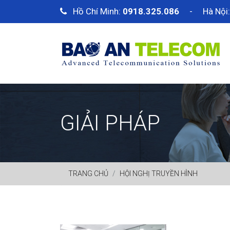
Hồ Chí Minh:
0918.325.086
- Hà Nội
GIẢI PHÁP
TRANG CHỦ
HỘI NGHỊ TRUYỀN HÌNH