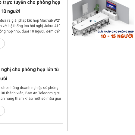
p trực tuyến cho phòng họp
 10 người
đưa ra giải pháp kết hợp Maxhub W21
 với hệ thống loa hội nghị Jabra 410
òng họp nhỏ, dưới 10 người, đem đến
họp đầy chuyên nghiệp.
i nghị cho phòng họp lớn từ
gười
 cho những doanh nghiệp có phòng
n 30 thành viên, Bao An Telecom giới
hách hàng tham khảo một số mẫu giải
c tuyến có chất lượng cực tốt.