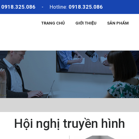
:
0918.325.086
- Hotline:
0918.325.086
TRANG CHỦ
GIỚI THIỆU
SẢN PHẨM
Hội nghị truyền hình