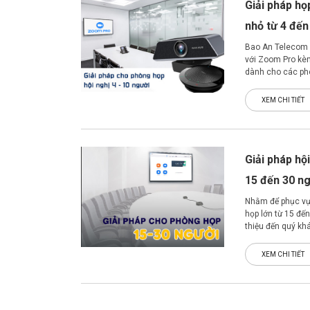
Giải pháp họ
nhỏ từ 4 đến
Bao An Telecom 
với Zoom Pro kèm
dành cho các ph
trải nghiệm hội 
XEM CHI TIẾT
Giải pháp hộ
15 đến 30 n
Nhằm để phục vụ
họp lớn từ 15 đế
thiệu đến quý k
pháp hội nghị trự
XEM CHI TIẾT