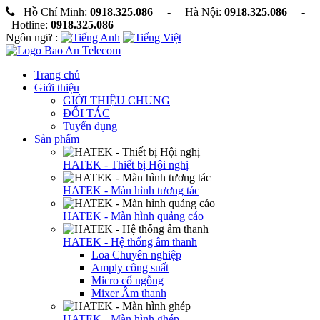
Hồ Chí Minh:
0918.325.086
- Hà Nội:
0918.325.086
-
Hotline:
0918.325.086
Ngôn ngữ :
Trang chủ
Giới thiệu
GIỚI THIỆU CHUNG
ĐỐI TÁC
Tuyển dụng
Sản phẩm
HATEK - Thiết bị Hội nghị
HATEK - Màn hình tương tác
HATEK - Màn hình quảng cáo
HATEK - Hệ thống âm thanh
Loa Chuyên nghiệp
Amply công suất
Micro cổ ngỗng
Mixer Âm thanh
HATEK - Màn hình ghép