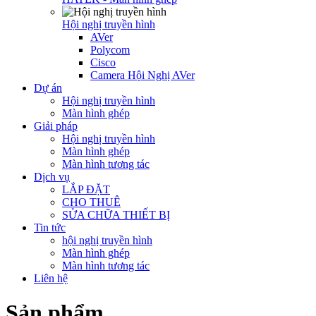
Hội nghị truyền hình
AVer
Polycom
Cisco
Camera Hội Nghị AVer
Dự án
Hội nghị truyền hình
Màn hình ghép
Giải pháp
Hội nghị truyền hình
Màn hình ghép
Màn hình tương tác
Dịch vụ
LẮP ĐẶT
CHO THUÊ
SỬA CHỮA THIẾT BỊ
Tin tức
hội nghị truyền hình
Màn hình ghép
Màn hình tương tác
Liên hệ
Sản phẩm