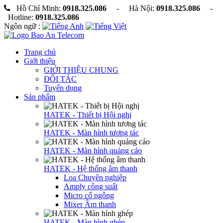
Hồ Chí Minh:
0918.325.086
- Hà Nội:
0918.325.086
-
Hotline:
0918.325.086
Ngôn ngữ :
Trang chủ
Giới thiệu
GIỚI THIỆU CHUNG
ĐỐI TÁC
Tuyển dụng
Sản phẩm
HATEK - Thiết bị Hội nghị
HATEK - Màn hình tương tác
HATEK - Màn hình quảng cáo
HATEK - Hệ thống âm thanh
Loa Chuyên nghiệp
Amply công suất
Micro cổ ngỗng
Mixer Âm thanh
HATEK - Màn hình ghép