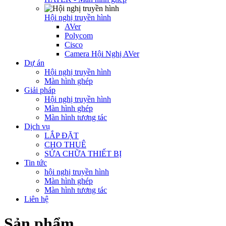
Hội nghị truyền hình
AVer
Polycom
Cisco
Camera Hội Nghị AVer
Dự án
Hội nghị truyền hình
Màn hình ghép
Giải pháp
Hội nghị truyền hình
Màn hình ghép
Màn hình tương tác
Dịch vụ
LẮP ĐẶT
CHO THUÊ
SỬA CHỮA THIẾT BỊ
Tin tức
hội nghị truyền hình
Màn hình ghép
Màn hình tương tác
Liên hệ
Sản phẩm