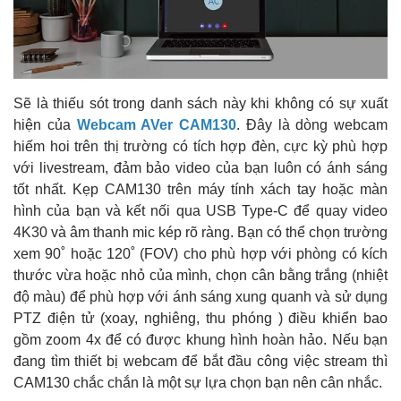
Sẽ là thiếu sót trong danh sách này khi không có sự xuất
hiện của
Webcam AVer CAM130
. Đây là dòng webcam
hiếm hoi trên thị trường có tích hợp đèn, cực kỳ phù hợp
với livestream, đảm bảo video của bạn luôn có ánh sáng
tốt nhất. Kẹp CAM130 trên máy tính xách tay hoặc màn
hình của bạn và kết nối qua USB Type-C để quay video
4K30 và âm thanh mic kép rõ ràng. Bạn có thể chọn trường
xem 90˚ hoặc 120˚ (FOV) cho phù hợp với phòng có kích
thước vừa hoặc nhỏ của mình, chọn cân bằng trắng (nhiệt
độ màu) để phù hợp với ánh sáng xung quanh và sử dụng
PTZ điện tử (xoay, nghiêng, thu phóng ) điều khiển bao
gồm zoom 4x để có được khung hình hoàn hảo. Nếu bạn
đang tìm thiết bị webcam để bắt đầu công việc stream thì
CAM130 chắc chắn là một sự lựa chọn bạn nên cân nhắc.