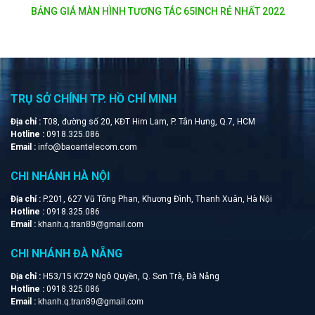
REVIEW LOA HỘI NGHỊ BLUETOOTH MAXHUB BM21
TRỤ SỞ CHÍNH TP. HỒ CHÍ MINH
Địa chỉ :
T08, đường số 20, KĐT Him Lam, P. Tân Hưng, Q.7, HCM
Hotline :
0918.325.086
Email :
info@baoantelecom.com
CHI NHÁNH HÀ NỘI
Địa chỉ :
P.201, 627 Vũ Tông Phan, Khương Đình, Thanh Xuân, Hà Nội
Hotline :
0918.325.086
Email :
khanh.q.tran89@gmail.com
CHI NHÁNH ĐÀ NẴNG
Địa chỉ :
H53/15 K729 Ngô Quyền, Q. Sơn Trà, Đà Nẵng
Hotline :
0918.325.086
Email :
khanh.q.tran89@gmail.com