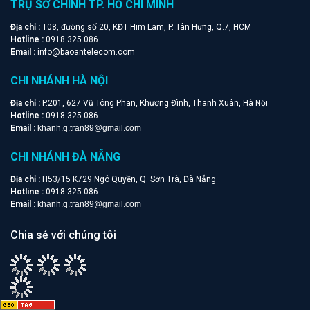
TRỤ SỞ CHÍNH TP. HỒ CHÍ MINH
Địa chỉ :
T08, đường số 20, KĐT Him Lam, P. Tân Hưng, Q.7, HCM
Hotline :
0918.325.086
Email :
info@baoantelecom.com
CHI NHÁNH HÀ NỘI
Địa chỉ :
P.201, 627 Vũ Tông Phan, Khương Đình, Thanh Xuân, Hà Nội
Hotline :
0918.325.086
Email :
khanh.q.tran89@gmail.com
CHI NHÁNH ĐÀ NẴNG
Địa chỉ :
H53/15 K729 Ngô Quyền, Q. Sơn Trà, Đà Nẵng
Hotline :
0918.325.086
Email :
khanh.q.tran89@gmail.com
Chia sẻ với chúng tôi