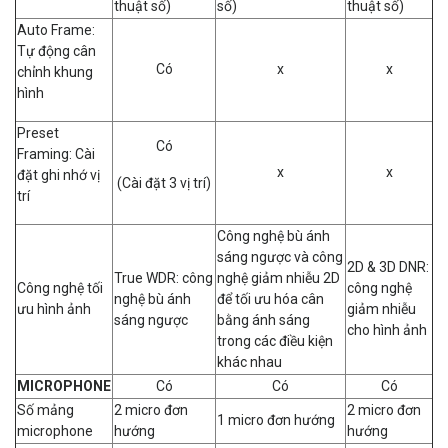
thuật số)
số)
thuật số)
Auto Frame:
Tự động cân
Có
x
x
chỉnh khung
hình
Preset
Có
Framing: Cài
x
x
đặt ghi nhớ vị
(Cài đặt 3 vị trí)
trí
Công nghệ bù ánh
sáng ngược và công
2D & 3D DNR:
True WDR: công
nghệ giảm nhiễu 2D
Công nghệ tối
công nghệ
nghệ bù ánh
để tối ưu hóa cân
ưu hình ảnh
giảm nhiễu
sáng ngược
bằng ánh sáng
cho hình ảnh
trong các điều kiện
khác nhau
MICROPHONE
Có
Có
Có
Số mảng
2 micro đơn
2 micro đơn
1 micro đơn hướng
microphone
hướng
hướng