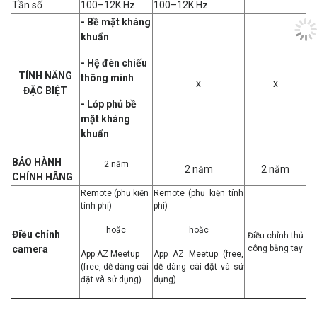
Tần số
100–12K Hz
100–12K Hz
- Bề mặt kháng
khuẩn
- Hệ đèn chiếu
TÍNH NĂNG
thông minh
x
x
ĐẶC BIỆT
- Lớp phủ bề
mặt kháng
khuẩn
BẢO HÀNH
2 năm
2 năm
2 năm
CHÍNH HÃNG
Remote (phụ kiện
Remote (phụ kiện tính
tính phí)
phí)
hoặc
hoặc
Điều chỉnh
Điều chỉnh thủ
camera
công bằng tay
App AZ Meetup
App AZ Meetup (free,
(free, dễ dàng cài
dễ dàng cài đặt và sử
đặt và sử dụng)
dụng)