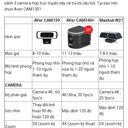
sánh 3 camera họp trực tuyến này và trả lời câu hỏi: Tại sao nên
chọn Aver CAM130?
AVer CAM130
AVer CAM340+
Maxhub W21
Hình ảnh
Mức giá
8-10 triệu
11-13 triệu
7-8.5 triệu
Phòng họp
Phòng họp nhỏ
Phòng họp nhỏ và
Mô hình phòng
nhỏ 1-10
1-10 người
vừa từ 1-20 người
họp
người tham
tham dự
tham dự
dự
CAMERA
Camera 4K , 60
Camera 4K ,
Độ phân giải
4K Ultra, 30 fps/s
fps/s
25 fps/s
Thay đổi linh
Mặc định 120
Góc nhìn
hoạt 90 độ
Mặc định 120 độ
độ
hoặc 120 độ
5X (zoom kỹ
4X (zoom kỹ thuật
5X (zoom kỹ
Zoom