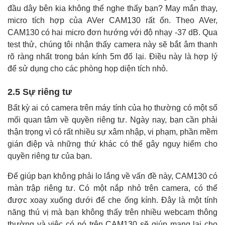
đầu dây bên kia không thể nghe thấy bạn? May mắn thay,
micro tích hợp của AVer CAM130 rất ổn. Theo AVer,
CAM130 có hai micro đơn hướng với độ nhạy -37 dB. Qua
test thử, chúng tôi nhận thấy camera này sẽ bắt âm thanh
rõ ràng nhất trong bán kính 5m đổ lại. Điều này là hợp lý
để sử dụng cho các phòng họp diện tích nhỏ.
2.5 Sự riêng tư
Bất kỳ ai có camera trên máy tính của họ thường có một số
mối quan tâm về quyền riêng tư. Ngày nay, bạn cần phải
thận trọng vì có rất nhiều sự xâm nhập, vi phạm, phần mềm
gián điệp và những thứ khác có thể gây nguy hiểm cho
quyền riêng tư của bạn.
Để giúp bạn không phải lo lắng về vấn đề này, CAM130 có
màn trập riêng tư. Có một nắp nhỏ trên camera, có thể
được xoay xuống dưới để che ống kính. Đây là một tính
năng thú vị mà bạn không thấy trên nhiều webcam thông
thường và việc có nó trên CAM130 sẽ giúp mang lại cho