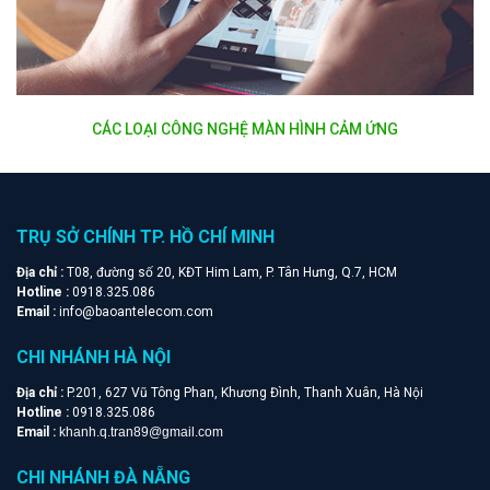
CÁC LOẠI CÔNG NGHỆ MÀN HÌNH CẢM ỨNG
TRỤ SỞ CHÍNH TP. HỒ CHÍ MINH
Địa chỉ :
T08, đường số 20, KĐT Him Lam, P. Tân Hưng, Q.7, HCM
Hotline :
0918.325.086
Email :
info@baoantelecom.com
CHI NHÁNH HÀ NỘI
Địa chỉ :
P.201, 627 Vũ Tông Phan, Khương Đình, Thanh Xuân, Hà Nội
Hotline :
0918.325.086
Email :
khanh.q.tran89@gmail.com
CHI NHÁNH ĐÀ NẴNG