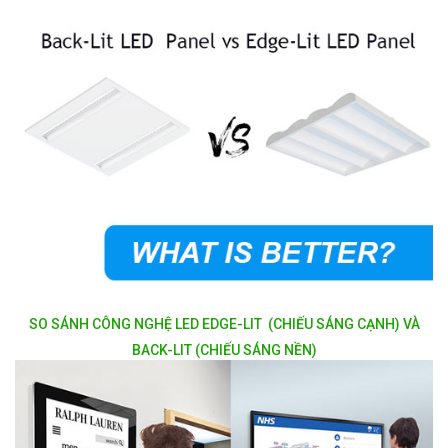
SO SÁNH CÔNG NGHỆ LED EDGE-LIT (CHIẾU SÁNG CẠNH) VÀ
BACK-LIT (CHIẾU SÁNG NỀN)