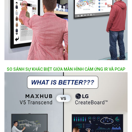
SO SÁNH SỰ KHÁC BIỆT GIỮA MÀN HÌNH CẢM ỨNG IR VÀ PCAP