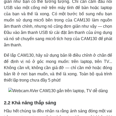
giản như bạn có thể tưởng tượng. Chỉ cần cắm đầu nối
USB vào một cổng mở trên máy tính để bàn hoặc laptop
của bạn và thế là xong. Có một bước bổ sung nếu bạn
muốn sử dụng micrô bên trong của CAM130 làm nguồn
âm thanh chính, nhưng nó cũng đơn giản như vậy — chọn
Đầu vào âm thanh USB từ cài đặt âm thanh của ứng dụng
và nó sẽ chuyển sang micrô tích hợp của CAM130 để phát
âm thanh.
Để lắp CAM130, hãy sử dụng bản lề điều chỉnh ở chân đế
để định vị nó ở góc mong muốn: trên laptop, trên TV...
Không cần vít, không cần giá đỡ — chỉ cần mở hoặc đóng
bản lề ở nơi bạn muốn, và thế là xong. Toàn bộ quá trình
thiết lập trong chưa đầy 5 phút!
2.2 Khả năng thắp sáng
Hầu hết chúng ta đều nhận ra rằng ánh sáng đóng một vai