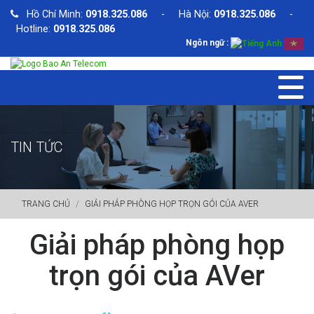
Hồ Chí Minh:
0918.325.086
- Hà Nội:
0918.325.086
-
Hotline:
0918.325.086
Ngôn ngữ :
TIN TỨC
TRANG CHỦ
GIẢI PHÁP PHÒNG HỌP TRỌN GÓI CỦA AVER
Giải pháp phòng họp
trọn gói của AVer