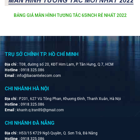
REVIEW LOA HỘI NGHỊ BLUETOOTH MAXHUB BM21
TRỤ SỞ CHÍNH TP. HỒ CHÍ MINH
Địa chỉ :
T08, đường số 20, KĐT Him Lam, P. Tân Hưng, Q.7, HCM
Hotline :
0918.325.086
Email :
info@baoantelecom.com
CHI NHÁNH HÀ NỘI
Địa chỉ :
P.201, 627 Vũ Tông Phan, Khương Đình, Thanh Xuân, Hà Nội
Hotline :
0918.325.086
Email :
khanh.q.tran89@gmail.com
CHI NHÁNH ĐÀ NẴNG
Địa chỉ :
H53/15 K729 Ngô Quyền, Q. Sơn Trà, Đà Nẵng
Hotline :
0918.325.086