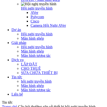
Hội nghị truyền hình
AVer
Polycom
Cisco
Camera Hội Nghị AVer
Dự án
Hội nghị truyền hình
Màn hình ghép
Giải pháp
Hội nghị truyền hình
Màn hình ghép
Màn hình tương tác
Dịch vụ
LẮP ĐẶT
CHO THUÊ
SỬA CHỮA THIẾT BỊ
Tin tức
hội nghị truyền hình
Màn hình ghép
Màn hình tương tác
Liên hệ
Tin tức
Trang chủ
Câu hỏi thường gặp về thiết bị hội nghị truyền hình