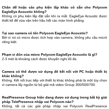
Chân đế hoặc các phụ kiện lắp khác có sẵn cho Polycom
EagleEye Acoustic không?
Không có phụ kiện lắp đặt sẵn khi ra mắt. EagleEye Acoustic được
thiết kế để vừa vặn trên hầu hết các màn hình phẳng.
Tại sao camera có tên Polycom EagleEye Acoustic?
Bởi vì nó có micro được tích hợp vào camera, không yêu cầu micrô
riêng biệt.
Phạm vi đón của micro Polycom EagleEye Acoustic là gì?
2-3 mét là khoảng cách được khuyến nghị tối đa.
Camera có thể được sử dụng để kết nối với PC hoặc thiết bị
khác không?
Không. Kết nối trực tiếp với thiết bị khác không phải là một tùy chọn
vì camera lấy nguồn từ bộ giải mã video Group 300/500/700.
RealPresence Group hiện đang được sử dụng trong bất kỳ giải
pháp TelePresence nhập vai Polycom nào?
Không, tất cả các giải pháp nhập vai Polycom RealPresence