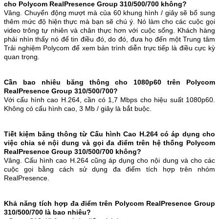
cho Polycom RealPresence Group 310/500/700 không?
Vâng. Chuyển động mượt mà của 60 khung hình / giây sẽ bổ sung
thêm mức độ hiện thực mà bạn sẽ chú ý. Nó làm cho các cuộc gọi
video trông tự nhiên và chân thực hơn với cuộc sống. Khách hàng
phải nhìn thấy nó để tin điều đó, do đó, đưa họ đến một Trung tâm
Trải nghiệm Polycom để xem bản trình diễn trực tiếp là điều cực kỳ
quan trọng.
Cần bao nhiêu băng thông cho 1080p60 trên Polycom
RealPresence Group 310/500/700?
Với cấu hình cao H.264, cần có 1,7 Mbps cho hiệu suất 1080p60.
Không có cấu hình cao, 3 Mb / giây là bắt buộc.
Tiết kiệm băng thông từ Cấu hình Cao H.264 có áp dụng cho
việc chia sẻ nội dung và gọi đa điểm trên hệ thống Polycom
RealPresence Group 310/500/700 không?
Vâng. Cấu hình cao H.264 cũng áp dụng cho nội dung và cho các
cuộc gọi bằng cách sử dụng đa điểm tích hợp trên nhóm
RealPresence.
Khả năng tích hợp đa điểm trên Polycom RealPresence Group
310/500/700 là bao nhiêu?