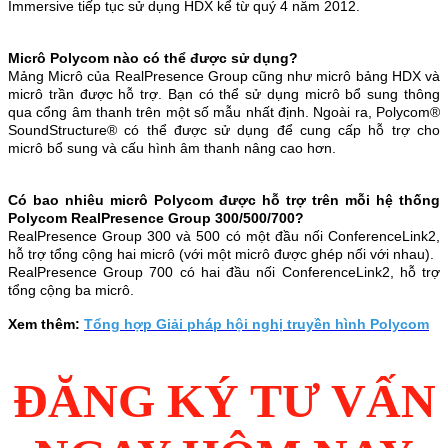
Immersive tiếp tục sử dụng HDX kể từ quý 4 năm 2012.
Micrô Polycom nào có thể được sử dụng?
Mảng Micrô của RealPresence Group cũng như micrô bảng HDX và
micrô trần được hỗ trợ. Bạn có thể sử dụng micrô bổ sung thông
qua cổng âm thanh trên một số mẫu nhất định. Ngoài ra, Polycom®
SoundStructure® có thể được sử dụng để cung cấp hỗ trợ cho
micrô bổ sung và cấu hình âm thanh nâng cao hơn.
Có bao nhiêu micrô Polycom được hỗ trợ trên mỗi hệ thống
Polycom RealPresence Group 300/500/700?
RealPresence Group 300 và 500 có một đầu nối ConferenceLink2,
hỗ trợ tổng cộng hai micrô (với một micrô được ghép nối với nhau).
RealPresence Group 700 có hai đầu nối ConferenceLink2, hỗ trợ
tổng cộng ba micrô.
Xem thêm:
Tổng hợp Giải pháp hội nghị truyền hình Polycom
ĐĂNG KÝ TƯ VẤN