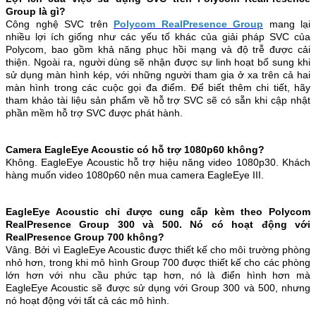
Group là gì?
Công nghệ SVC trên
Polycom RealPresence Group
mang lại
nhiều lợi ích giống như các yếu tố khác của giải pháp SVC của
Polycom, bao gồm khả năng phục hồi mạng và độ trễ được cải
thiện. Ngoài ra, người dùng sẽ nhận được sự linh hoạt bổ sung khi
sử dụng màn hình kép, với những người tham gia ở xa trên cả hai
màn hình trong các cuộc gọi đa điểm. Để biết thêm chi tiết, hãy
tham khảo tài liệu sản phẩm về hỗ trợ SVC sẽ có sẵn khi cập nhật
phần mềm hỗ trợ SVC được phát hành.
Camera EagleEye Acoustic có hỗ trợ 1080p60 không?
Không. EagleEye Acoustic hỗ trợ hiệu năng video 1080p30. Khách
hàng muốn video 1080p60 nên mua camera EagleEye III.
EagleEye Acoustic chỉ được cung cấp kèm theo Polycom
RealPresence Group 300 và 500. Nó có hoạt động với
RealPresence Group 700 không?
Vâng. Bởi vì EagleEye Acoustic được thiết kế cho môi trường phòng
nhỏ hơn, trong khi mô hình Group 700 được thiết kế cho các phòng
lớn hơn với nhu cầu phức tạp hơn, nó là điển hình hơn mà
EagleEye Acoustic sẽ được sử dụng với Group 300 và 500, nhưng
nó hoạt động với tất cả các mô hình.