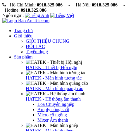
Hồ Chí Minh:
0918.325.086
- Hà Nội:
0918.325.086
-
Hotline:
0918.325.086
Ngôn ngữ :
Trang chủ
Giới thiệu
GIỚI THIỆU CHUNG
ĐỐI TÁC
Tuyển dụng
Sản phẩm
HATEK - Thiết bị Hội nghị
HATEK - Màn hình tương tác
HATEK - Màn hình quảng cáo
HATEK - Hệ thống âm thanh
Loa Chuyên nghiệp
Amply công suất
Micro cổ ngỗng
Mixer Âm thanh
HATEK - Màn hình ghép