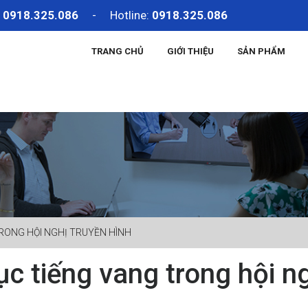
:
0918.325.086
- Hotline:
0918.325.086
TRANG CHỦ
GIỚI THIỆU
SẢN PHẨM
RONG HỘI NGHỊ TRUYỀN HÌNH
c tiếng vang trong hội ng