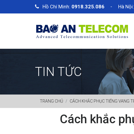
Hồ Chí Minh:
0918.325.086
- Hà Nội
TIN TỨC
TRANG CHỦ
CÁCH KHẮC PHỤC TIẾNG VANG T
Cách khắc phụ