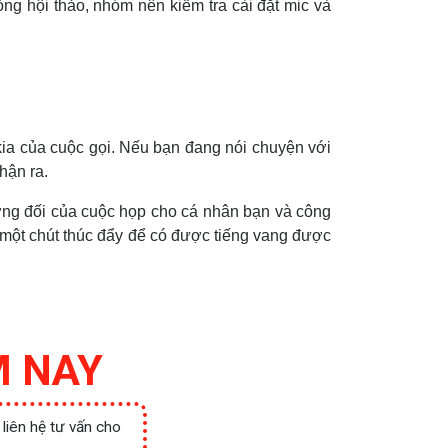
ng hội thảo, nhóm nên kiểm tra cài đặt mic và
 kia của cuộc gọi. Nếu bạn đang nói chuyện với
hận ra.
ương đối của cuộc họp cho cá nhân bạn và công
ó một chút thúc đẩy để có được tiếng vang được
M NAY
 liên hệ tư vấn cho