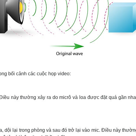
Trong bối cảnh các cuộc họp video:
o. Điều này thường xảy ra do micrô và loa được đặt quá gần nh
loa, dội lại trong phòng và sau đó trở lại vào mic. Điều này thư