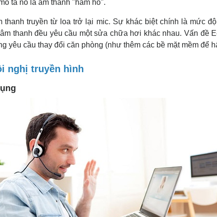
 mô tả nó là âm thanh "hầm hố".
thanh truyền từ loa trở lại mic. Sự khác biệt chính là mức đ
ỗi âm thanh đều yêu cầu một sửa chữa hơi khác nhau. Vấn đề E
g yêu cầu thay đổi căn phòng (như thêm các bề mặt mềm để hấ
ội nghị truyền hình
dụng