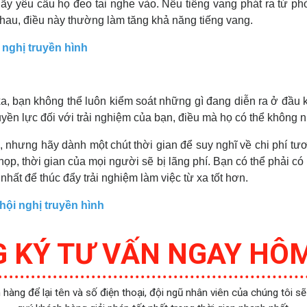
y yêu cầu họ đeo tai nghe vào. Nếu tiếng vang phát ra từ phò
 nhau, điều này thường làm tăng khả năng tiếng vang.
 nghị truyền hình
xa, bạn không thể luôn kiểm soát những gì đang diễn ra ở đầu
yền lực đối với trải nghiệm của bạn, điều mà họ có thể không n
 nhưng hãy dành một chút thời gian để suy nghĩ về chi phí t
họp, thời gian của mọi người sẽ bị lãng phí. Bạn có thể phải c
nhất để thúc đẩy trải nghiệm làm việc từ xa tốt hơn.
ội nghị truyền hình
 KÝ TƯ VẤN NGAY HÔ
hàng để lại tên và số điện thoại, đội ngũ nhân viên của chúng tôi sẽ