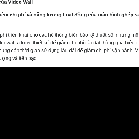
của Video Wall
hí triển khai cho các hệ thống biển báo kỹ thuật số, nhưng mộ
owalls được thiết kế để giảm chi phí cài đặt thông qua hiệu 
ng cấp thời gian sử dụng lâu dài để giảm chi phí vận hành. Vì
lượng và tiền bạc.