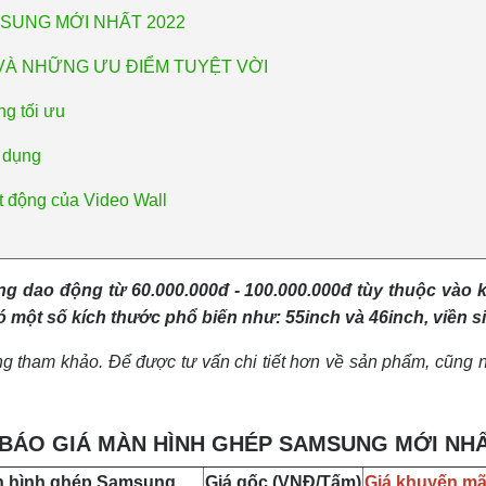
MSUNG MỚI NHẤT 2022
VÀ NHỮNG ƯU ĐIỂM TUYỆT VỜI
ng tối ưu
ử dụng
ạt động của Video Wall
ng dao động từ 60.000.000đ - 100.000.000đ tùy thuộc vào 
ó một số kích thước phổ biến như: 55inch và 46inch, viền
g tham khảo. Để được tư vấn chi tiết hơn về sản phẩm, cũng n
BÁO GIÁ MÀN HÌNH GHÉP SAMSUNG MỚI NHẤ
n hình ghép Samsung
Giá gốc (VNĐ/Tấm)
Giá khuyến mã