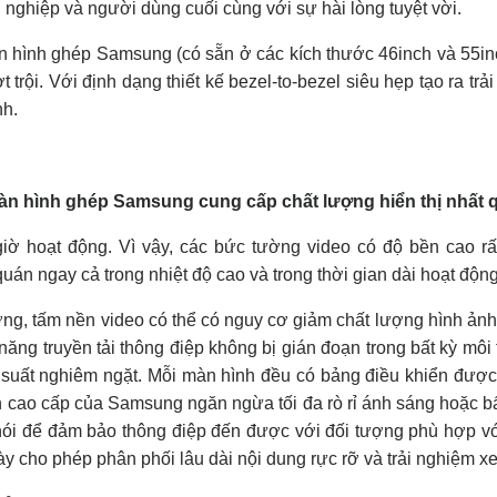
 nghiệp và người dùng cuối cùng với sự hài lòng tuyệt vời.
 hình ghép Samsung (có sẵn ở các kích thước 46inch và 55inc
t trội. Với định dạng thiết kế bezel-to-bezel siêu hẹp tạo ra t
nh.
giờ hoạt động. Vì vậy, các bức tường video có độ bền cao r
uán ngay cả trong nhiệt độ cao và trong thời gian dài hoạt động
rường, tấm nền video có thể có nguy cơ giảm chất lượng hình ản
 năng truyền tải thông điệp không bị gián đoạn trong bất kỳ m
 suất nghiêm ngặt. Mỗi màn hình đều có bảng điều khiển được gi
n cao cấp của Samsung ngăn ngừa tối đa rò rỉ ánh sáng hoặc bấ
ói để đảm bảo thông điệp đến được với đối tượng phù hợp với
y cho phép phân phối lâu dài nội dung rực rỡ và trải nghiệm xe