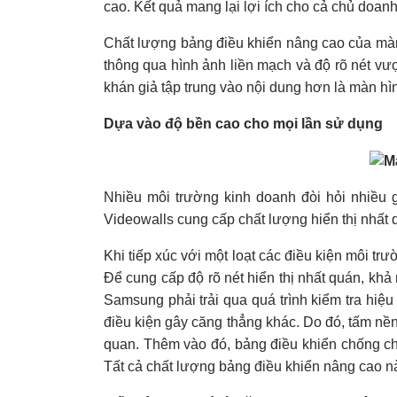
cao. Kết quả mang lại lợi ích cho cả chủ doanh
Chất lượng bảng điều khiển nâng cao của màn
thông qua hình ảnh liền mạch và độ rõ nét vượ
khán giả tập trung vào nội dung hơn là màn hì
Dựa vào độ bền cao cho mọi lần sử dụng
Nhiều môi trường kinh doanh đòi hỏi nhiều 
Videowalls cung cấp chất lượng hiển thị nhất q
Khi tiếp xúc với một loạt các điều kiện môi t
Để cung cấp độ rõ nét hiển thị nhất quán, khả
Samsung phải trải qua quá trình kiểm tra hiệu
điều kiện gây căng thẳng khác. Do đó, tấm nề
quan. Thêm vào đó, bảng điều khiển chống ch
Tất cả chất lượng bảng điều khiển nâng cao nà