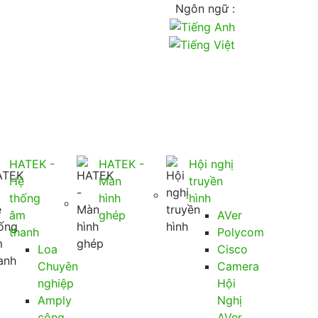
Ngôn ngữ :
HATEK -
HATEK -
Hội nghị
Hệ
Màn
truyền
thống
hình
hình
âm
ghép
AVer
thanh
Polycom
Loa
Cisco
Chuyên
Camera
nghiệp
Hội
Amply
Nghị
công
AVer