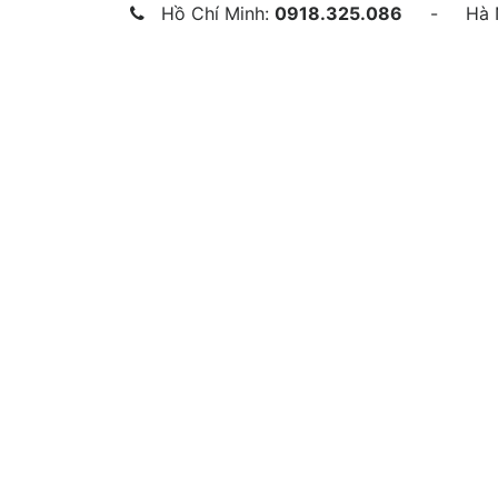
Hồ Chí Minh:
0918.325.086
- Hà N