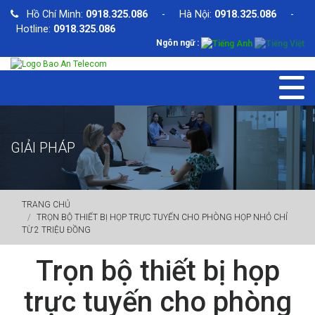
Hồ Chí Minh:
0918.325.086
- Hà Nội:
0918.325.086
-
Hotline:
0918.325.086
Ngôn ngữ :
GIẢI PHÁP
TRANG CHỦ
TRỌN BỘ THIẾT BỊ HỌP TRỰC TUYẾN CHO PHÒNG HỌP NHỎ CHỈ
TỪ 2 TRIỆU ĐỒNG
Trọn bộ thiết bị họp
trực tuyến cho phòng