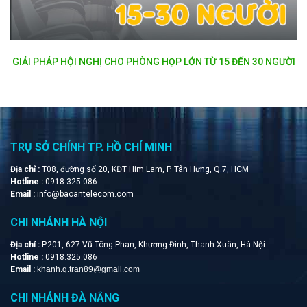
GIẢI PHÁP HỘI NGHỊ CHO PHÒNG HỌP LỚN TỪ 15 ĐẾN 30 NGƯỜI
TRỤ SỞ CHÍNH TP. HỒ CHÍ MINH
Địa chỉ :
T08, đường số 20, KĐT Him Lam, P. Tân Hưng, Q.7, HCM
Hotline :
0918.325.086
Email :
info@baoantelecom.com
CHI NHÁNH HÀ NỘI
Địa chỉ :
P.201, 627 Vũ Tông Phan, Khương Đình, Thanh Xuân, Hà Nội
Hotline :
0918.325.086
Email :
khanh.q.tran89@gmail.com
CHI NHÁNH ĐÀ NẴNG